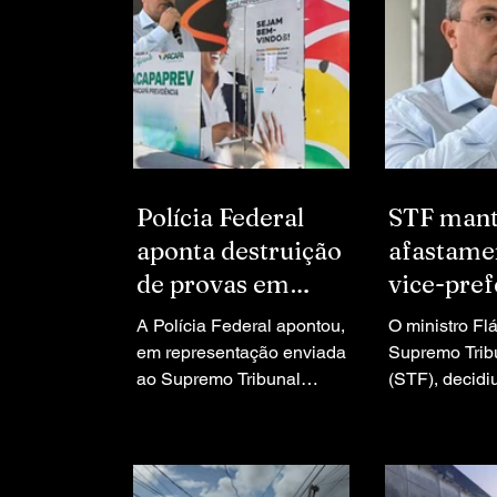
Polícia Federal
STF man
aponta destruição
afastame
de provas em
vice-pref
Macapá para
Macapá 
A Polícia Federal apontou,
O ministro Fl
basear
investiga
em representação enviada
Supremo Trib
prorrogação de
ao Supremo Tribunal
desvio de
(STF), decidi
Federal (STF), indícios de
afastamento d
afastamento
destruição de provas no
prefeito de M
âmbito da investigação que
Rocha de Mat
apura desvio de recursos
outros dois s