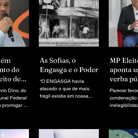
tém
As Sofias, o
MP Eleit
nto do
Engasga e o Poder
aponta u
eito de
verba pú
“O ENGASGA havia
em
ex-prefe
atacado o que de mais
ávio Dino, do
Parecer favo
ção sobre
frágil existia em nossa
Macapá 
unal Federal
condenação
sociedade de então: as
 recursos
u prorrogar o
campanh
inelegibilid
meretrizes que viviam nas
o vice-
Furlan foi en
palafitas aos arredores do
acapá, Mario
Eleitoral Ma
lendário Bar Caboclo.” *Por:
os Neto, e de
Ministério Pú
Rubens Gemaque*
ervidores
se manifesto