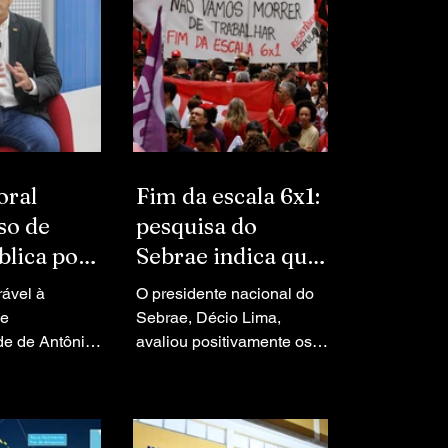
oral
Fim da escala 6x1:
so de
pesquisa do
blica por
Sebrae indica que
ito de
maioria dos
rável à
O presidente nacional do
em
pequenos
 e
Sebrae, Décio Lima,
a de 2024
ade de Antônio
negócios não
avaliou positivamente os
viado à Justiça
dados. Para ele, o fim da
preveem impacto
capá (AP) – O
escala 6x1 pode trazer
blico Eleitoral
ganhos de qualidade de
u favorável à
vida e produtividade para