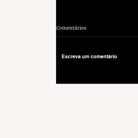
Comentários
Escreva um comentário
Auditoria revela rombo de
mais de R$ 300 milhões na
MacapaPrev e caos deixado 
Furlan