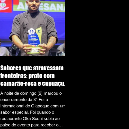
da contestação protocolada no
último domingo (2), que rebate as
três medidas que pedem o
indeferimento de seu registro de
candidatura — duas im
Sabores que atravessam
fronteiras: prato com
camarão-rosa e cupuaçu
conquista 1º Concurso
A noite de domingo (2) marcou o
Gastronômico de
encerramento da 3ª Feira
Oiapoque
Internacional de Oiapoque com um
sabor especial. Foi quando o
restaurante Oka Sushi subiu ao
palco do evento para receber o