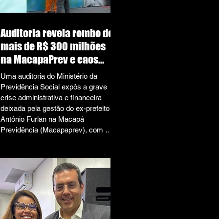
Auditoria revela rombo de
mais de R$ 300 milhões
na MacapaPrev e caos
deixado por Furlan
Uma auditoria do Ministério da
Previdência Social expôs a grave
crise administrativa e financeira
deixada pela gestão do ex-prefeito
Antônio Furlan na Macapá
Previdência (Macapaprev), com um
rombo bilionário e um cenário de
desorganização que coloca em
risco o pagamento de
aposentadorias e pensões. O
relatório, elaborado por auditores-
fiscais da Receita Federal,
identificou irregularidades
impeditivas para a emissão do