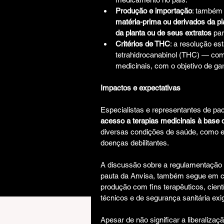
Produção e importação
: também 
matéria-prima ou derivados da p
da planta ou de seus extratos
 pa
Critérios de THC
: a resolução est
tetrahidrocanabinol (THC) — com
medicinais, com o objetivo de gar
Impactos e expectativas
Especialistas e representantes de pa
acesso a terapias medicinais à base 
diversas condições de saúde, como epi
doenças debilitantes.
A discussão sobre a regulamentação 
pauta da Anvisa, também segue em cu
produção com fins terapêuticos, cient
técnicos e de segurança sanitária exig
Apesar de não significar a liberalizaç