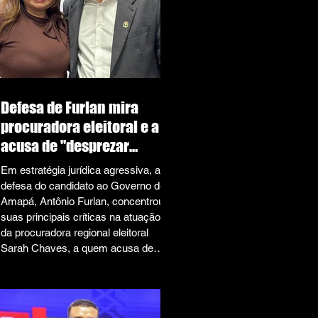
Certificado de Regularidade
Previdenciária (CRP), documen
Defesa de Furlan mira
procuradora eleitoral e a
acusa de "desprezar
provas técnicas" em
Em estratégia jurídica agressiva, a
contestação a
defesa do candidato ao Governo do
impugnações
Amapá, Antônio Furlan, concentrou
suas principais críticas na atuação
da procuradora regional eleitoral
Sarah Chaves, a quem acusa de
ignorar laudos oficiais para
sustentar teses frágeis. Os ataques
à representante do Ministério
Público Eleitoral são o ponto central